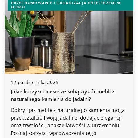
12 sierpnia 2024
Jak stworzyć przytulny kącik do czytania w
domowym zaciszu
Kierowanie światła, wybór odpowiednich mebli
oraz użycie dodatkowych elementów
dekoracyjnych jest kluczowe do stworzenia
idealnego miejsca do czytania w domu. Dowiedz
się, jak zaplanować i zorganizować przytulny
kącik za pomocą naszych wskazówek!