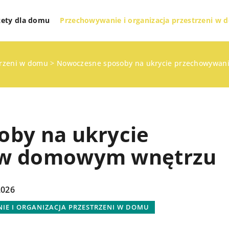
żety dla domu
Przechowywanie i organizacja przestrzeni w
trzeni w domu
>
Nowoczesne sposoby na ukrycie przechowywa
by na ukrycie
 w domowym wnętrzu
RGANIZACJA
WYPOCZYNEK I RELAKS
2026
YCH PRZESTRZENI
E I ORGANIZACJA PRZESTRZENI W DOMU