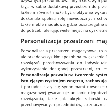
używanych przedmiotów. Innym ciekawym pom
kryją w sobie dodatkową przestrzeń do prze
łóżkiem również może być efektywnie wykorz
doskonale spełnią rolę niewidocznych sch
także meble modułowe, gdzie poszczególne
do potrzeb, oferując wiele miejsc na dyskretne
Personalizacja przestrzeni m
Personalizacja przestrzeni magazynowej to 
ale przede wszystkim sposób na zwiększenie 
rozwiązań przechowywania do indywidual
wykorzystanie dostępnej przestrzeni, co j
Personalizacja pozwala na tworzenie syst
istniejącym wystrojem wnętrza, zachowując
i porządek stały się synonimami nowoczesn
magazynowej gwarantuje unikanie niepotrze
rozwiązania, takie jak ukryte schowki 
przechowywanych przedmiotów, co znacznie 