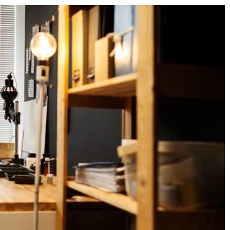
anizować
20 września 2025
 mieszkaniu?
Jakie korzyści niesie zakup
mieszkania blisko morza?
ady i tricki,
ksymalizować
Odkryj zalety mieszkania nad
mieszkaniu,
morzem, w tym zdrowy styl życia,
rozmiaru.
bliskość atrakcji turystycznych i
przekształcić
potencjał inwestycyjny
oazę
nieruchomości w takiej lokalizacji.
u.