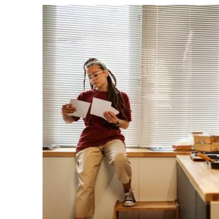
16 czerwca 2024
Jak skutecznie zorg
przestrzeń w małym
Odkryj praktyczne por
które pomogą ci ma
przestrzeń w małym 
niezależnie od jego 
Sprawdź, jak możesz 
swoją przestrzeń w 
funkcjonalności i styl