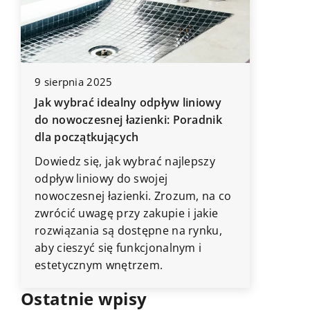
16 czerw
Jak skut
9 sierpnia 2025
przestr
Jak wybrać idealny odpływ liniowy
Odkryj p
do nowoczesnej łazienki: Poradnik
które p
dla początkujących
przestr
Dowiedz się, jak wybrać najlepszy
niezależ
odpływ liniowy do swojej
Sprawdź,
nowoczesnej łazienki. Zrozum, na co
swoją pr
zwrócić uwagę przy zakupie i jakie
funkcjona
rozwiązania są dostępne na rynku,
aby cieszyć się funkcjonalnym i
estetycznym wnętrzem.
Ostatnie wpisy