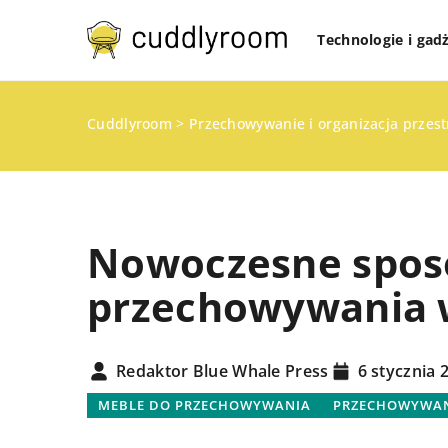
Technologie i gad
Cuddlyroom
>
Przechowywanie i organizacja przes
Nowoczesne sposo
przechowywania
PRZECHOWYWANIE I O
PRZESTRZENI W DOMU
Redaktor Blue Whale Press
6 stycznia 
ROZWIĄZANIA DO MAŁ
MEBLE DO PRZECHOWYWANIA
PRZECHOWYWANI