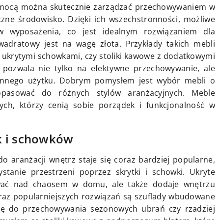
pomocą można skutecznie zarządzać przechowywaniem w
czne środowisko. Dzięki ich wszechstronności, możliwe
w wyposażenia, co jest idealnym rozwiązaniem dla
wadratowy jest na wagę złota. Przykłady takich mebli
 z ukrytymi schowkami, czy stoliki kawowe z dodatkowymi
 pozwala nie tylko na efektywne przechowywanie, ale
ennego użytku. Dobrym pomysłem jest wybór mebli o
opasować do różnych stylów aranżacyjnych. Meble
tych, którzy cenią sobie porządek i funkcjonalność w
k i schowków
o aranżacji wnętrz staje się coraz bardziej popularne,
tanie przestrzeni poprzez skrytki i schowki. Ukryte
wać nad chaosem w domu, ale także dodaje wnętrzu
raz popularniejszych rozwiązań są szuflady wbudowane
się do przechowywania sezonowych ubrań czy rzadziej