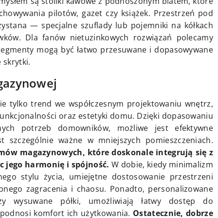
ysłem są stoliki kawowe z podnoszonym blatem, które
chowywania pilotów, gazet czy książek. Przestrzeń pod
ystana — specjalne szuflady lub pojemniki na kółkach
owków. Dla fanów nietuzinkowych rozwiązań polecamy
 segmenty mogą być łatwo przesuwane i dopasowywane
 skrytki.
agazynowej
nie tylko trend we współczesnym projektowaniu wnętrz,
funkcjonalności oraz estetyki domu. Dzięki dopasowaniu
nych potrzeb domowników, możliwe jest efektywne
est szczególnie ważne w mniejszych pomieszczeniach.
emów magazynowych, które doskonale integrują się z
 jego harmonię i spójność.
W dobie, kiedy minimalizm
ego stylu życia, umiejętne dostosowanie przestrzeni
bnego zagracenia i chaosu. Ponadto, personalizowane
czy wysuwane półki, umożliwiają łatwy dostęp do
podnosi komfort ich użytkowania.
Ostatecznie, dobrze