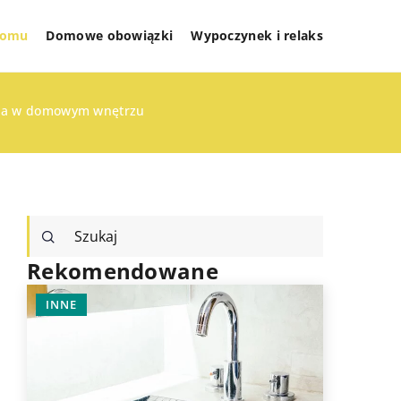
 domu
Domowe obowiązki
Wypoczynek i relaks
nia w domowym wnętrzu
Rekomendowane
INNE
PRZECHO
PRZESTR
ROZWIĄZ