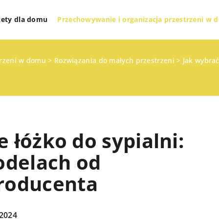
żety dla domu
Przechowywanie i organizacja przestrzeni w
trzeni w domu
>
Rozwiązania do małych przestrzeni
>
Jak wybrać
 łóżko do sypialni:
odelach od
roducenta
ETY DLA DOMU
INNE
 2024