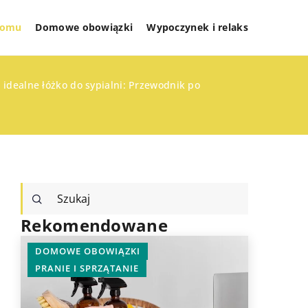
 domu
Domowe obowiązki
Wypoczynek i relaks
 idealne łóżko do sypialni: Przewodnik po
Rekomendowane
DOMOWE OBOWIĄZKI
TECHNOL
PRANIE I SPRZĄTANIE
ZDROWY