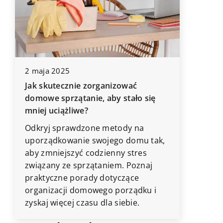
2 maja 2025
18 paźdz
o
Jak skutecznie zorganizować
Zalety 
domowe sprzątanie, aby stało się
dla zdr
mniej uciążliwe?
o
Odkryj, 
Odkryj sprawdzone metody na
podczerw
,
uporządkowanie swojego domu tak,
alterna
aby zmniejszyć codzienny stres
grzewczy
związany ze sprzątaniem. Poznaj
poprawia
praktyczne porady dotyczące
przyczyn
organizacji domowego porządku i
energii.
zyskaj więcej czasu dla siebie.