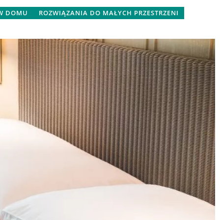
 W DOMU
ROZWIĄZANIA DO MAŁYCH PRZESTRZENI
19 czerwca 2024
a podczerwień
Poradnik wyboru idealnej donicy d
ogicznego domu
twojego domu i ogrodu
rzewanie na
Odkryj, jak wybrać idealną donicę d
wa i ekologiczna
swojego domu i ogrodu. Ten
jnych metod
poradnik pomoże Ci znaleźć donicę
się, jak
która spełni Twoje oczekiwania i
ietrza w domu i
będzie pasować do otoczenia.
zczędności