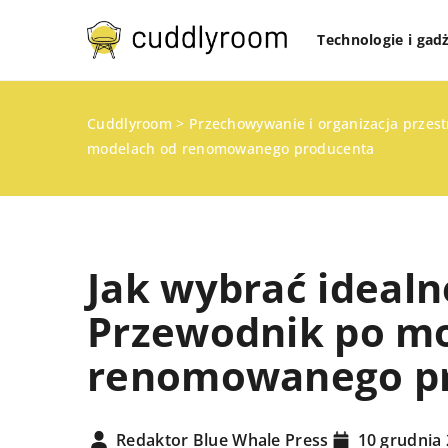
Technologie i gad
Cuddlyroom
>
Przechowywanie i organizacja przes
modelach od renomowanego producenta
Jak wybrać idealne
Przewodnik po m
renomowanego p
TECHNOLOGIE I GADŻ
ZDROWY DOM
Redaktor Blue Whale Press
10 grudnia