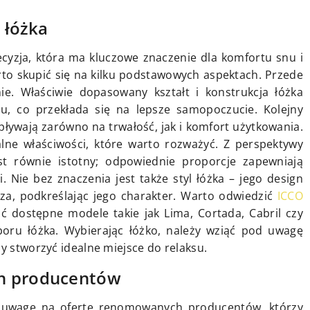
 łóżka
cyzja, która ma kluczowe znaczenie dla komfortu snu i
rto skupić się na kilku podstawowych aspektach. Przede
. Właściwie dopasowany kształt i konstrukcja łóżka
u, co przekłada się na lepsze samopoczucie. Kolejny
pływają zarówno na trwałość, jak i komfort użytkowania.
lne właściwości, które warto rozważyć. Z perspektywy
jest równie istotny; odpowiednie proporcje zapewniają
 Nie bez znaczenia jest także styl łóżka – jego design
a, podkreślając jego charakter. Warto odwiedzić
ICCO
ć dostępne modele takie jak Lima, Cortada, Cabril czy
yboru łóżka. Wybierając łóżko, należy wziąć pod uwagę
by stworzyć idealne miejsce do relaksu.
ch producentów
ić uwagę na ofertę renomowanych producentów, którzy