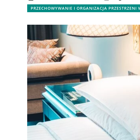
PRZECHOWYWANIE I ORGANIZACJA PRZESTRZENI
18 października 2025
Zalety ogrzewania n
dla zdrowego i ekol
Odkryj, dlaczego og
podczerwień to zdro
alternatywa tradycy
grzewczych. Dowiedz 
poprawia jakość pow
przyczynia się do os
energii.