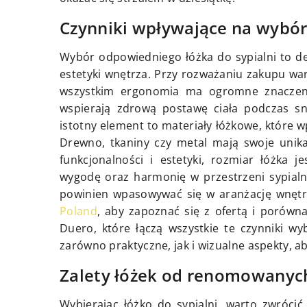
Czynniki wpływające na wybór
Wybór odpowiedniego łóżka do sypialni to de
estetyki wnętrza. Przy rozważaniu zakupu wa
wszystkim ergonomia ma ogromne znaczenie
wspierają zdrową postawę ciała podczas sn
istotny element to materiały łóżkowe, które w
Drewno, tkaniny czy metal mają swoje unika
funkcjonalności i estetyki, rozmiar łóżka 
wygodę oraz harmonię w przestrzeni sypialni.
powinien wpasowywać się w aranżację wnętrz
Poland
, aby zapoznać się z ofertą i porówna
Duero, które łączą wszystkie te czynniki w
zarówno praktyczne, jak i wizualne aspekty, a
Zalety łóżek od renomowany
Wybierając łóżko do sypialni, warto zwróc