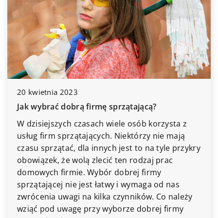
14 grudnia 2023
Jak wybrać odpowiedni 
irmę sprzątającą?
twojego systemu grze
ach wiele osób korzysta z
Dowiedz się, jak odpow
ących. Niektórzy nie mają
ciągu do swojego syst
innych jest to na tyle przykry
zoptymalizować jego dz
zlecić ten rodzaj prac
koszty ogrzewania.
Wybór dobrej firmy
st łatwy i wymaga od nas
 kilka czynników. Co należy
zy wyborze dobrej firmy