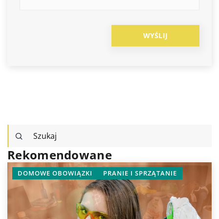
Rekomendowane
I
PRANIE I SPRZĄTANIE
SPRZĘTY AGD
TECHNOL