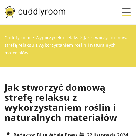
Cuddlyroom
>
Wypoczynek i relaks
>
Jak stworzyć domową
strefę relaksu z wykorzystaniem roślin i naturalnych
materiałów
Jak stworzyć domową
strefę relaksu z
wykorzystaniem roślin i
naturalnych materiałów
Redaktor Blue Whale Press
22 listopada 2024