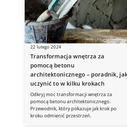
19 marca 2026
Jak wybrać idealne t
22 lutego 2024
dziecięcego?
Transformacja wnętrza za
Dowiedz się, jak dobr
pomocą betonu
stworzą bezpieczne 
środowisko dla Twoj
architektonicznego – poradnik, ja
Poznaj różnorodne st
uczynić to w kilku krokach
materiały, które idea
w klimat pokoju dzie
Odkryj moc transformacji wnętrza za
pomocą betonu architektonicznego.
Przewodnik, który pokazuje jak krok po
kroku odmienić przestrzeń.