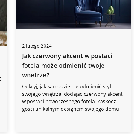
4 czerwca 2025
Jak skutecznie radzić sobie z
apety do pokoju
2 lutego 2024
zalaniami i uszkodzeniami
Jak czerwony akcent w postaci
budynków przy pomocy
ać tapety, które
fotela może odmienić twoje
nowoczesnych technologii?
i kreatywne
wnętrze?
Dowiedz się, jak nowoczesne
ego dziecka.
k
technologie mogą pomóc w
yle, wzory i
Odkryj, jak samodzielnie odmienić styl
skutecznym zarządzaniu
lnie wpasują się
swojego wnętrza, dodając czerwony akcent
uszkodzeniami budynków
cięcego.
w postaci nowoczesnego fotela. Zaskocz
spowodowanymi zalaniem,
gości unikalnym designem swojego domu!
zapewniając skuteczną ochronę i
minimalizację szkód.