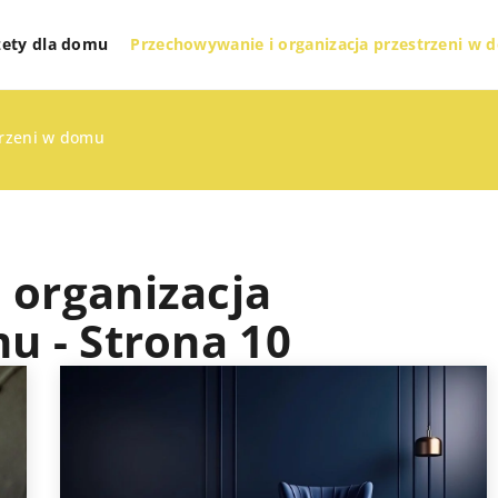
żety dla domu
Przechowywanie i organizacja przestrzeni w
trzeni w domu
 organizacja
u - Strona 10
TECHNOLOGIE I GADŻETY DLA DOMU
ZDROWY DOM