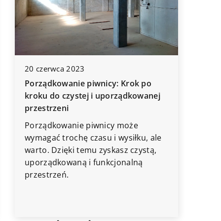
19 marc
20 czerwca 2023
Jak wybr
Porządkowanie piwnicy: Krok po
dziecięc
kroku do czystej i uporządkowanej
Dowiedz 
przestrzeni
stworzą 
Porządkowanie piwnicy może
środowis
wymagać trochę czasu i wysiłku, ale
Poznaj r
warto. Dzięki temu zyskasz czystą,
materiał
uporządkowaną i funkcjonalną
w klimat
przestrzeń.