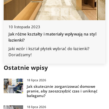
8 marca 2024
Jak zorganizować przestrzeń za pom
szaf?
wają na styl
Odkryj praktyczne porady i strategie 
efektywne wykorzystanie przestrzeni
małych szaf. Wykorzystaj każdy kawał
łazienki?
w domu, mieszkania czy biura.
Ostatnie wpisy
18 lipca 2026
Jak skutecznie zorganizować domowe
pranie, aby zaoszczędzić czas i uniknąć
bałaganu?
18 lipca 2026