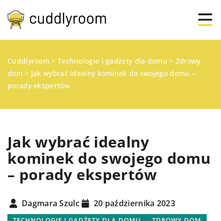
Cuddlyroom
>
Technologie i gadżety dla domu
>
Zdrowy
dom
>
Jak wybrać idealny kominek do swojego domu –
porady ekspertów
Jak wybrać idealny
kominek do swojego domu
– porady ekspertów
Dagmara Szulc
20 października 2023
TECHNOLOGIE I GADŻETY DLA DOMU
ZDROWY DOM