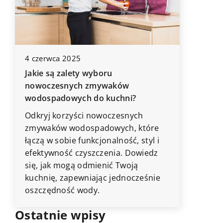
4 czerwca 2025
6 kwietn
Jakie są zalety wyboru
10 darm
h
nowoczesnych zmywaków
sposobó
wodospadowych do kuchni?
Czujesz 
Odkryj korzyści nowoczesnych
sobie sz
zmywaków wodospadowych, które
kilka s
łączą w sobie funkcjonalność, styl i
efektywność czyszczenia. Dowiedz
się, jak mogą odmienić Twoją
kuchnię, zapewniając jednocześnie
oszczędność wody.
Ostatnie wpisy