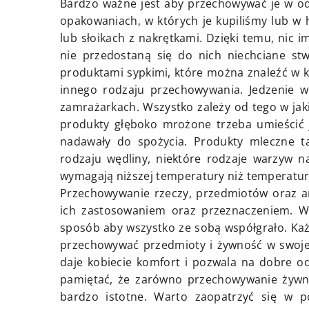
Bardzo ważne jest aby przechowywać je w o
opakowaniach, w których je kupiliśmy lub w
lub słoikach z nakrętkami. Dzięki temu, nic im
nie przedostaną się do nich niechciane st
produktami sypkimi, które można znaleźć w 
innego rodzaju przechowywania. Jedzenie 
zamrażarkach. Wszystko zależy od tego w jaki
produkty głęboko mrożone trzeba umieścić
nadawały do spożycia. Produkty mleczne tak
rodzaju wędliny, niektóre rodzaje warzyw n
wymagają niższej temperatury niż temperatura 
Przechowywanie rzeczy, przedmiotów oraz a
ich zastosowaniem oraz przeznaczeniem. Wa
sposób aby wszystko ze sobą współgrało. Ka
przechowywać przedmioty i żywność w swojej
daje kobiecie komfort i pozwala na dobre od
pamiętać, że zarówno przechowywanie żywnoś
bardzo istotne. Warto zaopatrzyć się w po