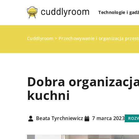
Technologie i gad
Cuddlyroom
>
Przechowywanie i organizacja przes
Dobra organizacja
kuchni
WYPOCZYNEK I RELAKS
Beata Tyrchniewicz
7 marca 2023
ROZW