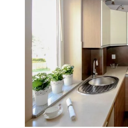
6 kwietnia 2023
10 darmowych i eks
sposobów na relaks!
Czujesz stres i napię
sobie szybki i darmo
kilka sprawdzonych 