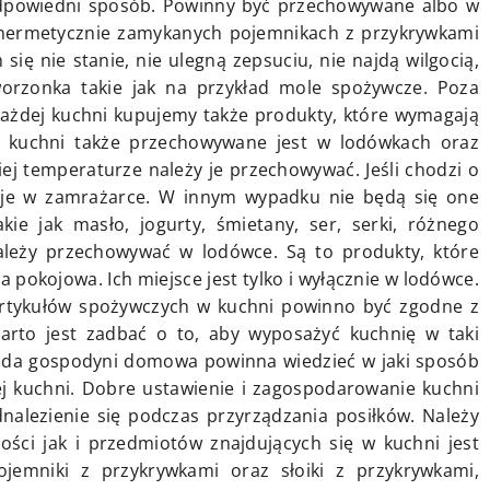
dpowiedni sposób. Powinny być przechowywane albo w
 hermetycznie zamykanych pojemnikach z przykrywkami
 się nie stanie, nie ulegną zepsuciu, nie najdą wilgocią,
worzonka takie jak na przykład mole spożywcze. Poza
każdej kuchni kupujemy także produkty, które wymagają
w kuchni także przechowywane jest w lodówkach oraz
ej temperaturze należy je przechowywać. Jeśli chodzi o
 je w zamrażarce. W innym wypadku nie będą się one
ie jak masło, jogurty, śmietany, ser, serki, różnego
ależy przechowywać w lodówce. Są to produkty, które
pokojowa. Ich miejsce jest tylko i wyłącznie w lodówce.
rtykułów spożywczych w kuchni powinno być zgodne z
rto jest zadbać o to, aby wyposażyć kuchnię w taki
żda gospodyni domowa powinna wiedzieć w jaki sposób
 kuchni. Dobre ustawienie i zagospodarowanie kuchni
nalezienie się podczas przyrządzania posiłków. Należy
ci jak i przedmiotów znajdujących się w kuchni jest
jemniki z przykrywkami oraz słoiki z przykrywkami,