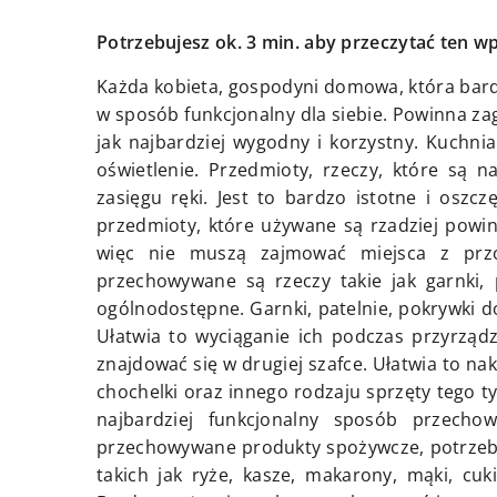
Potrzebujesz ok. 3 min. aby przeczytać ten wp
Każda kobieta, gospodyni domowa, która bard
w sposób funkcjonalny dla siebie. Powinna za
jak najbardziej wygodny i korzystny. Kuchni
oświetlenie. Przedmioty, rzeczy, które są n
zasięgu ręki. Jest to bardzo istotne i oszc
przedmioty, które używane są rzadziej powin
więc nie muszą zajmować miejsca z przo
przechowywane są rzeczy takie jak garnki, pa
ogólnodostępne. Garnki, patelnie, pokrywki do
Ułatwia to wyciąganie ich podczas przyrządza
znajdować się w drugiej szafce. Ułatwia to nak
chochelki oraz innego rodzaju sprzęty tego ty
najbardziej funkcjonalny sposób przech
przechowywane produkty spożywcze, potrzeb
takich jak ryże, kasze, makarony, mąki, cu