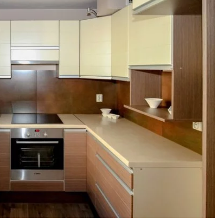
1 kwietnia 2024
presowych
Jak kwiatowe motywy na bieżnikac
wpływają na atmosferę domowego
wnętrza?
cie? Zafunduj
wy relaks! Oto
Kwiatowe motywy na bieżnikach to
pomysłów!
nie tylko ozdoba, ale i sposób na
stworzenie niepowtarzalnej
atmosfery w domowych wnętrzach.
Dowiedz się, jak zdobić stół, by
prezentował się elegancko i
przytulnie.