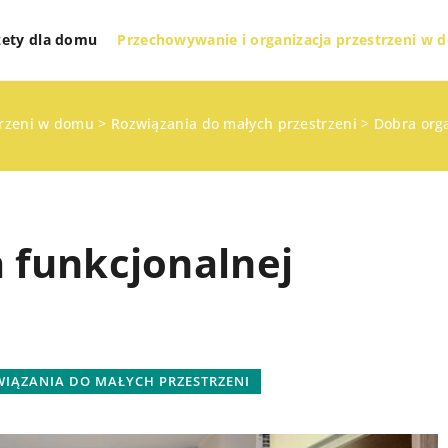
żety dla domu
Przechowywanie i organizacja przestrzeni w
trzeni w domu
>
Rozwiązania do małych przestrzeni
>
Dobra orga
 funkcjonalnej
DOMOWE OBOWIĄZKI
PRANIE I SPRZĄTANIE
IĄZANIA DO MAŁYCH PRZESTRZENI