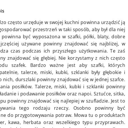
is
zo często urzęduje w swojej kuchni powinna urządzić ją
gospodarować przestrzeń w taki sposób, aby był dla niej
a powinna być wyposażona w szafki, półki, blaty, dobre
ajczęściej używane powinny znajdować się najbliżej, w
zędza czas podczas ich przyszłego użytkowania. Te zaś
ny znajdować się głębiej. Nie korzystamy z nich często
du szafek. Bardzo ważne jest aby szafki, których
telnie, talerze, miski, kubki, szklanki były głębokie i
 nich, durszlaki powinny znajdować się w jednej szafce.
nia posiłków. Talerze, miski, kubki i szklanki powinny
ładanie i podawanie posiłków oraz napoi. Sztućce, sitka,
pu powinny znajdować się najlepiej w szufladzie. Jest to
owywania tego rodzaju rzeczy. Osobno powinny być
ne do przygotowywania potraw. Mowa tu o produktach
kier, kawa, herbata oraz wszelkiego typu przyprawach.