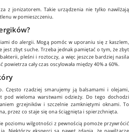
a z jonizatorem. Takie urządzenia nie tylko nawilżają
 tlenu w pomieszczeniu.
lergików?
iami do alergii. Mogą pomóc w uporaniu się z kaszlem,
e jest zbyt suche. Trzeba jednak pamiętać o tym, że zbyt
kterii, pleśni i roztoczy, a więc jeszcze bardziej nasila
ość powietrza cały czas oscylowała między 40% a 60%.
kóry
. Często rzadziej smarujemy ją balsamami i olejami,
st pod wieloma warstwami odzieży. Do tego dochodzi
niem grzejników i szczelnie zamkniętymi oknami. To
na, przez co staje się ona ściągnięta i spierzchnięta.
nie poziomu wilgotności z pewnością pomoże przywrócić
 ją. Niektórzy eksperci są nawet zdania, że nawilżacze