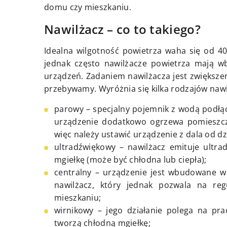
domu czy mieszkaniu.
Nawilżacz – co to takiego?
Idealna wilgotność powietrza waha się od 4
jednak często nawilżacze powietrza mają 
urządzeń. Zadaniem nawilżacza jest zwiększe
przebywamy. Wyróżnia się kilka rodzajów nawil
parowy – specjalny pojemnik z wodą podłąc
urządzenie dodatkowo ogrzewa pomieszcze
więc należy ustawić urządzenie z dala od dzi
ultradźwiękowy – nawilżacz emituje ultradź
mgiełkę (może być chłodna lub ciepła);
centralny – urządzenie jest wbudowane w 
nawilżacz, który jednak pozwala na r
mieszkaniu;
wirnikowy – jego działanie polega na pra
tworzą chłodną mgiełkę;