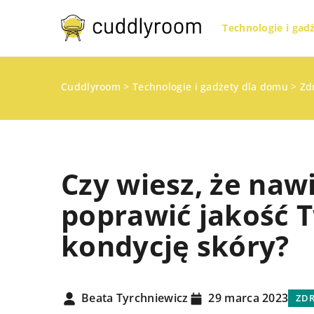
Technologie i gad
Cuddlyroom
>
Technologie i gadżety dla domu
>
Zd
Czy wiesz, że naw
poprawić jakość T
kondycję skóry?
DOMOWE OBOWIĄZKI
KUCHNIA I GOTOWANI
Beata Tyrchniewicz
29 marca 2023
ZD