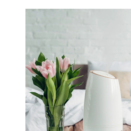
10 września 2024
Jak prawidłowo dbać
kuchenną armaturę?
Odkryj niezawodne po
dotyczące utrzymani
kuchennej w doskona
Dowiedz się, jak zadb
służył Ci jak najdłużej