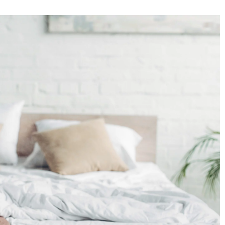
7 lutego 2025
 o swoją
Jakie korzyści przynosi dostęp do
informacji o księgach wieczystych
rady i techniki
online?
a armatury
Dowiedz się, jak dostęp do
łym stanie.
informacji o księgach wieczystych
aj o sprzęt, by
online może ułatwić proces zakupu
.
nieruchomości, zwiększyć
bezpieczeństwo transakcji i
zaoszczędzić Twój czas oraz
pieniądze.