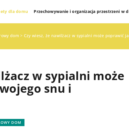
żety dla domu
Przechowywanie i organizacja przestrzeni w
rowy dom
>
Czy wiesz, że nawilżacz w sypialni może poprawić j
ilżacz w sypialni może
wojego snu i
INNE
E
ROWY DOM