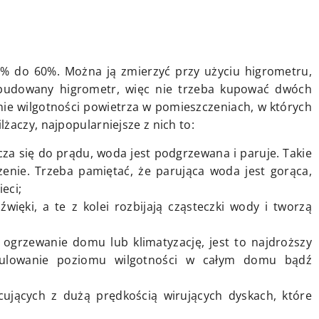
0% do 60%. Można ją zmierzyć przy użyciu higrometru,
wbudowany higrometr, więc nie trzeba kupować dwóch
nie wilgotności powietrza w pomieszczeniach, w których
żaczy, najpopularniejsze z nich to:
za się do prądu, woda jest podgrzewana i paruje. Takie
nie. Trzeba pamiętać, że parująca woda jest gorąca,
eci;
więki, a te z kolei rozbijają cząsteczki wody i tworzą
ogrzewanie domu lub klimatyzację, jest to najdroższy
egulowanie poziomu wilgotności w całym domu bądź
cujących z dużą prędkością wirujących dyskach, które