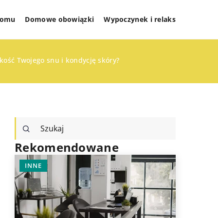
 domu
Domowe obowiązki
Wypoczynek i relaks
akość Twojego snu i kondycję skóry?
Rekomendowane
INNE
DOMOWE
KUCHNIA