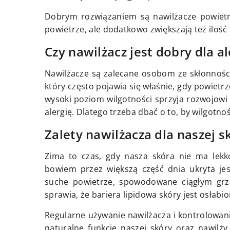
Dobrym rozwiązaniem są nawilżacze powietrz
powietrze, ale dodatkowo zwiększają też ilość
Czy nawilżacz jest dobry dla a
Nawilżacze są zalecane osobom ze skłonnośc
który często pojawia się właśnie, gdy powietrz
wysoki poziom wilgotności sprzyja rozwojowi ba
alergię. Dlatego trzeba dbać o to, by wilgotn
Zalety nawilżacza dla naszej s
Zima to czas, gdy nasza skóra nie ma lekko
bowiem przez większą część dnia ukryta je
suche powietrze, spowodowane ciągłym grza
sprawia, że bariera lipidowa skóry jest osłabio
Regularne używanie nawilżacza i kontrolowa
naturalne funkcje naszej skóry oraz nawilży