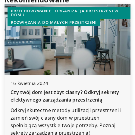
ZESTRZENI W
DOMOWE OBOWIĄZKI
PRANIE I SPRZĄT
NI
kryj sekrety
18 maja 2024
zenią
Pielęgnacja i uprawa bananowców w
przestrzeni i
domowych warunkach – praktyczne 
rzeń
Poznaj tajniki domowej hodowli bana
eby. Poznaj
dowiedz się więcej o ich pielęgnacji i