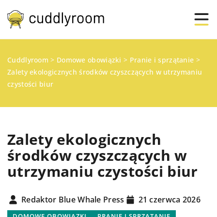
Cuddlyroom
>
Domowe obowiązki
>
Pranie i sprzątanie
>
Zalety ekologicznych środków czyszczących w utrzymaniu
czystości biur
Zalety ekologicznych
środków czyszczących w
utrzymaniu czystości biur
Redaktor Blue Whale Press
21 czerwca 2026
DOMOWE OBOWIĄZKI
PRANIE I SPRZĄTANIE