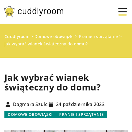
Cuddlyroom
>
Domowe obowiązki
>
Pranie i sprzątanie
>
Jak wybrać wianek świąteczny do domu?
Jak wybrać wianek
świąteczny do domu?
Dagmara Szulc
24 października 2023
DOMOWE OBOWIĄZKI
PRANIE I SPRZĄTANIE